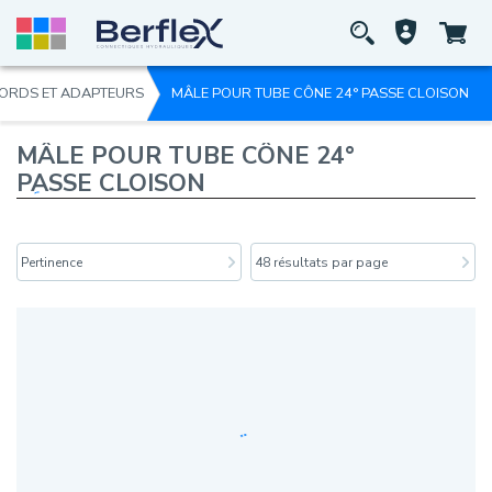
ORDS ET ADAPTEURS
MÂLE POUR TUBE CÔNE 24° PASSE CLOISON
MÂLE POUR TUBE CÔNE 24°
PASSE CLOISON
Pertinence
48 résultats par page