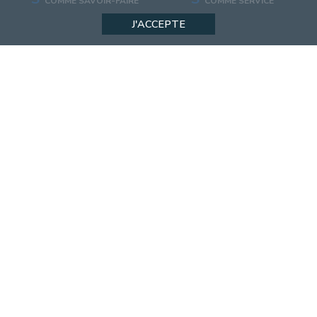
COMME SAVOIR-FAIRE
COMME SERVICE
J'ACCEPTE
INFORMATIONS
Catalogues
Actualités
Configurateur
Magasin
Recrutement
Qualité & Technique
Nos catalogues
Contact
Nouveauté
Machines
SUIVEZ-NOUS
Instagram
Facebook